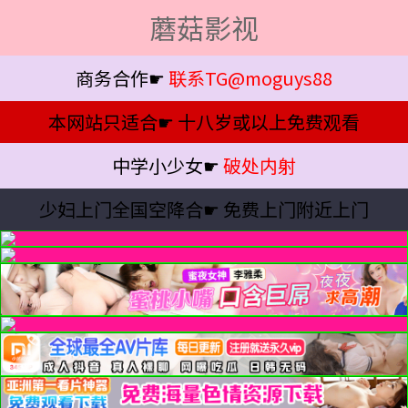
蘑菇影视
商务合作☛
联系TG@moguys88
本网站只适合☛
十八岁或以上免费观看
中学小少女☛
破处内射
少妇上门全国空降合☛
免费上门附近上门