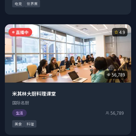
电竞
世界赛
直播中
4.9
56,789
米其林大厨料理课堂
国际名厨
56,789
生活
美食
料理