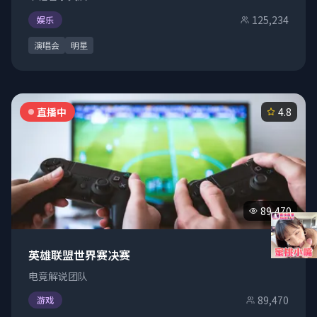
125,234
娱乐
演唱会
明星
直播中
4.8
89,470
英雄联盟世界赛决赛
电竞解说团队
89,470
游戏